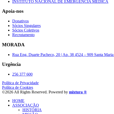
INSTITUTO NACIONAL DE EMERGÊNCIA MÉDICA
Apoia-nos
Donativos
Sócios Singulares
Sócios Coletivos
Recrutamento
MORADA
Rua Eng. Duarte Pacheco, 20 | Ap. 38 4524 – 909 Santa Maria 
Urgência
256 377 600
Política de Privacidade
Política de Cookies
©2026 All Rights Reserved. Powered by
mixtura ®
HOME
ASSOCIAÇÃO
HISTÓRIA