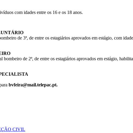
divíduos com idades entre os 16 e os 18 anos.
LUNTÁRIO
 bombeiro de 3ª, de entre os estagiários aprovados em estágio, com ida
EIRO
cial bombeiro de 2ª, de entre os estagiários aprovados em estágio, habil
PECIALISTA
para
bvfeira@mail.telepac.pt
.
ÇÃO CIVIL